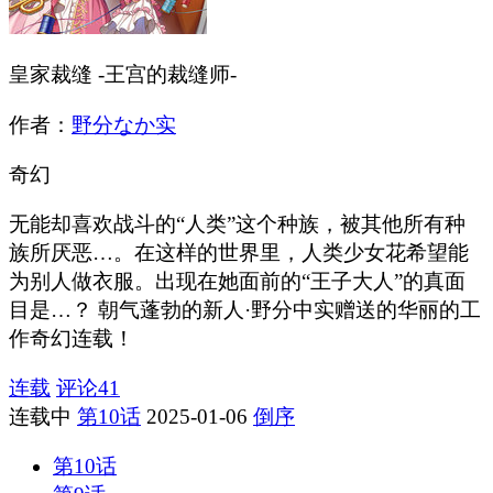
皇家裁缝 -王宫的裁缝师-
作者：
野分なか实
奇幻
无能却喜欢战斗的“人类”这个种族，被其他所有种
族所厌恶…。在这样的世界里，人类少女花希望能
为别人做衣服。出现在她面前的“王子大人”的真面
目是…？ 朝气蓬勃的新人·野分中实赠送的华丽的工
作奇幻连载！
连载
评论
41
连载中
第10话
2025-01-06
倒序
第10话