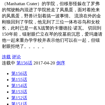
（Manhattan Crater）的学院，但移形怪躲在了罗弗
的驾驶舱内混进了学院抢走了凤凰蛋，面对着抢来
的凤凰蛋，野兽计划着搞一波事情。 流浪在外的金
刚狼回到了学院，他见到了三位一体布谷鸟和女校
长，此时已是一名X战警的卡珊德拉·诺瓦。 切回到
150年前，镭射眼伫立在琴的坟墓前沉思，爱玛邀请
他一起来重办学学校并表示他们可以在一起，但镭
射眼拒绝了。。。。。
连载
评论
连载中
第156话
2017-04-20
倒序
第156话
第155话
第154话
第153话
第152话
第151话