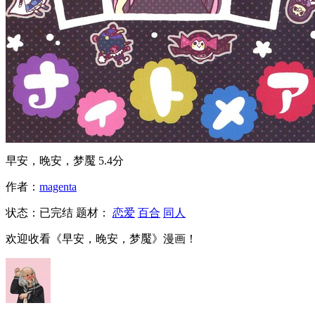
早安，晚安，梦魘
5.4分
作者：
magenta
状态：
已完结
题材：
恋爱
百合
同人
欢迎收看《早安，晚安，梦魘》漫画！