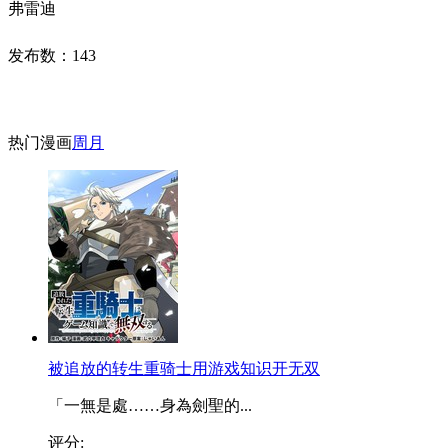
弗雷迪
发布数：
143
热门漫画
周
月
被追放的转生重骑士用游戏知识开无双
「一無是處……身為劍聖的...
评分: