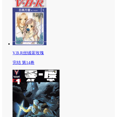
V.B.R丝绒蓝玫瑰
完结 第14卷